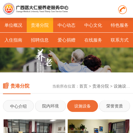
单位概况
贵港分院
中心动态
中心文化
特色服务
入住指南
招聘信息
爱心捐赠
在线服务
联系方式
贵港分院
首页
贵港分院
设施设备
当前所在位置：
>
>
院内环境
设施设备
荣誉资质
中心介绍