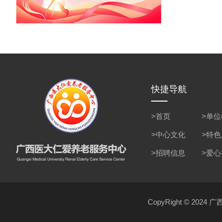
快捷导航
>首页
>单
>中心文化
>特
>招聘信息
>爱
CopyRight © 2024