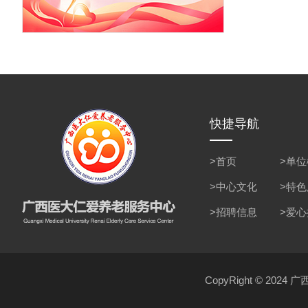
快捷导航
>首页
>单
>中心文化
>特
>招聘信息
>爱
CopyRight © 2024